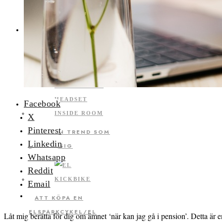
JULEN
TEKNOLOGI
Facebook
X
Pinterest
VR – EN TREND SOM
Linkedin
KOM AV SIG
Whatsapp
Reddit
Email
ATT KÖPA EN
ELSPARKCYKEL/EL
Låt mig berätta för dig om ämnet ‘när kan jag gå i pension’. Detta är 