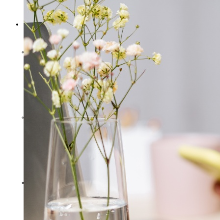
HAN MÖRDADES?
EKONOMI
LÅN OCH
SKULDEBREV – ENKEL
OCH GRATIS MALL
FÖRBÄTTRA DIN
PRIVATA EKONOMI MED
EN BUDGET!
FÅ PRIVATEKONOMIN
HELSKINNAD IGENOM