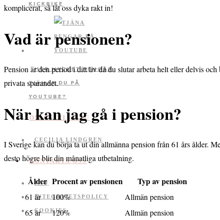
KICKBIKE
komplicerat, så låt oss dyka rakt in!
Vad är pensionen?
Pension är den period i ditt liv då du slutar arbeta helt eller delvis 
HUR MYCKET PENGAR
privata sparandet.
TJÄNAR DU PÅ
YOUTUBE?
När kan jag gå i pension?
OM CECILIA.NU
CECILIA LINDGREN
I Sverige kan du börja ta ut din allmänna pension från 61 års ålder. Men 
desto högre blir din månatliga utbetalning.
KONTAKTA OSS
Ålder
Procent av pensionen
Typ av pension
FAQ
61 år
100%
Allmän pension
INTEGRITETSPOLICY
65 år
120%
Allmän pension
COOKIES