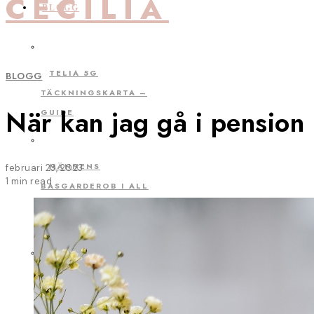
CECILIA
BLOGG
TELIA 5G
BLOGG
TÄCKNINGSKARTA –
När kan jag gå i pension
GUIDE
MÄNNENS
februari 23, 2023
1 min read
BASGARDEROB I ALL
ÄRA – MEN HUR SER
KVINNORNAS UT?
VILKEN FILM SÅG
OLOF PALME KVÄLLEN