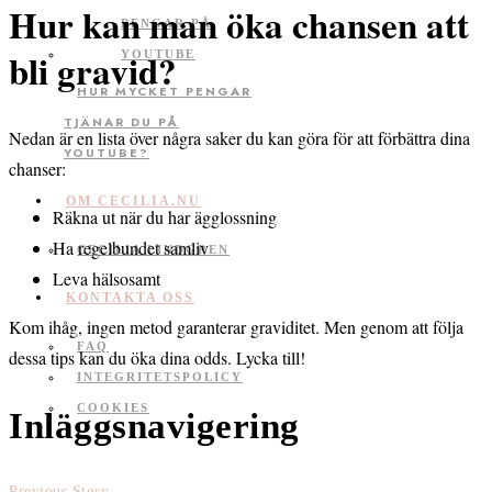
Hur kan man öka chansen att
bli gravid?
HUR MYCKET PENGAR
TJÄNAR DU PÅ
Nedan är en lista över några saker du kan göra för att förbättra dina
YOUTUBE?
chanser:
OM CECILIA.NU
Räkna ut när du har ägglossning
Ha regelbundet samliv
CECILIA LINDGREN
Leva hälsosamt
KONTAKTA OSS
Kom ihåg, ingen metod garanterar graviditet. Men genom att följa
FAQ
dessa tips kan du öka dina odds. Lycka till!
INTEGRITETSPOLICY
COOKIES
Inläggsnavigering
Previous Story