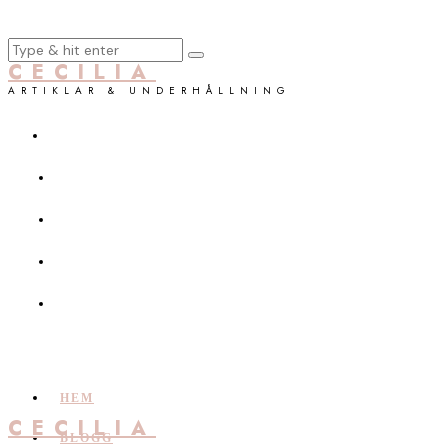
CECILIA
ARTIKLAR & UNDERHÅLLNING
HEM
CECILIA
BLOGG