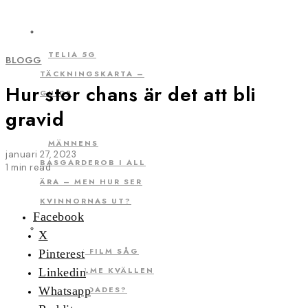
TELIA 5G
BLOGG
TÄCKNINGSKARTA –
Hur stor chans är det att bli
GUIDE
gravid
MÄNNENS
januari 27, 2023
BASGARDEROB I ALL
1 min read
ÄRA – MEN HUR SER
KVINNORNAS UT?
Facebook
X
VILKEN FILM SÅG
Pinterest
OLOF PALME KVÄLLEN
Linkedin
HAN MÖRDADES?
Whatsapp