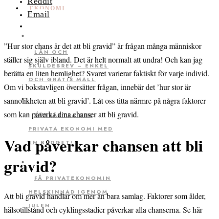
Reddit
EKONOMI
Email
”Hur stor chans är det att bli gravid” är frågan många människor
LÅN OCH
ställer sig själv ibland. Det är helt normalt att undra! Och kan jag
SKULDEBREV – ENKEL
berätta en liten hemlighet? Svaret varierar faktiskt för varje individ.
OCH GRATIS MALL
Om vi bokstavligen översätter frågan, innebär det ’hur stor är
sannolikheten att bli gravid’. Låt oss titta närmre på några faktorer
som kan påverka dina chanser att bli gravid.
FÖRBÄTTRA DIN
PRIVATA EKONOMI MED
Vad påverkar chansen att bli
EN BUDGET!
gravid?
FÅ PRIVATEKONOMIN
HELSKINNAD IGENOM
Att bli gravid handlar om mer än bara samlag. Faktorer som ålder,
JULEN
hälsotillstånd och cyklingsstadier påverkar alla chanserna. Se här