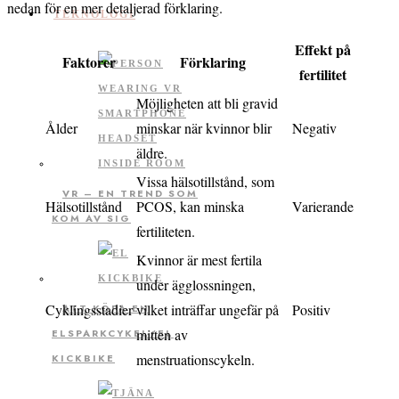
nedan för en mer detaljerad förklaring.
TEKNOLOGI
Effekt på
Faktorer
Förklaring
fertilitet
Möjligheten att bli gravid
Ålder
minskar när kvinnor blir
Negativ
äldre.
Vissa hälsotillstånd, som
VR – EN TREND SOM
Hälsotillstånd
PCOS, kan minska
Varierande
KOM AV SIG
fertiliteten.
Kvinnor är mest fertila
under ägglossningen,
Cyklingsstadier
vilket inträffar ungefär på
Positiv
ATT KÖPA EN
mitten av
ELSPARKCYKEL/EL
menstruationscykeln.
KICKBIKE