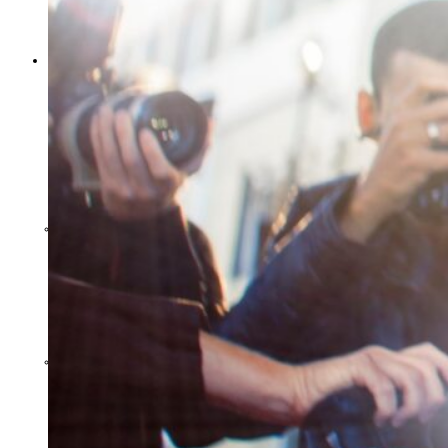
JULEN
TEKNOLOGI
VR – EN TREND SOM
KOM AV SIG
ATT KÖPA EN
ELSPARKCYKEL/EL