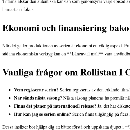
Tittarna älskar den autentiska känslan som genomsyrar varje episod 
härnäst är i fokus.
Ekonomi och finansiering bako
När det gäller produktionen av serien är ekonomi en viktig aspekt. En f
sådana ekonomiska verktyg kan en **Låneavtal mall** vara användbar f
Vanliga frågor om Rollistan I
Vem regisserar serien?
Serien regisseras av den erkände film
När sänds nästa säsong?
Nästa säsong planeras ha premiär näs
Finns det planer på internationell release?
Ja, det har diskut
Hur kan jag se serien online?
Serien finns tillgänglig på fler
Dessa insikter bör hjälpa dig att bättre förstå och uppskatta djupet i