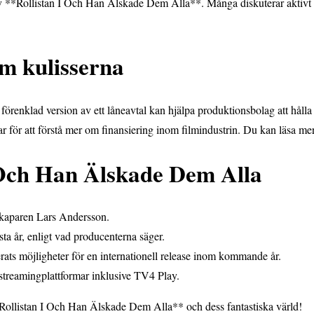
av **Rollistan I Och Han Älskade Dem Alla**. Många diskuterar aktivt
m kulisserna
örenklad version av ett låneavtal kan hjälpa produktionsbolag att hålla 
ör att förstå mer om finansiering inom filmindustrin. Du kan läsa mer
 Och Han Älskade Dem Alla
skaparen Lars Andersson.
ta år, enligt vad producenterna säger.
erats möjligheter för en internationell release inom kommande år.
a streamingplattformar inklusive TV4 Play.
 **Rollistan I Och Han Älskade Dem Alla** och dess fantastiska värld!