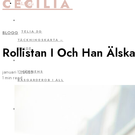
CECILIA
BLOGG
TELIA 5G
BLOGG
TÄCKNINGSKARTA –
Rollistan I Och Han Älsk
GUIDE
MÄNNENS
januari 12, 2025
1 min read
BASGARDEROB I ALL
ÄRA – MEN HUR SER
KVINNORNAS UT?
VILKEN FILM SÅG
OLOF PALME KVÄLLEN