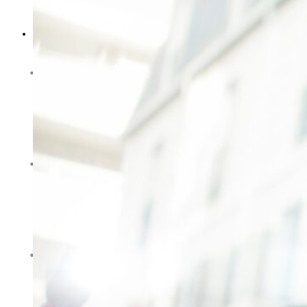
HAN MÖRDADES?
EKONOMI
LÅN OCH
SKULDEBREV – ENKEL
OCH GRATIS MALL
FÖRBÄTTRA DIN
PRIVATA EKONOMI MED
EN BUDGET!
FÅ PRIVATEKONOMIN
HELSKINNAD IGENOM