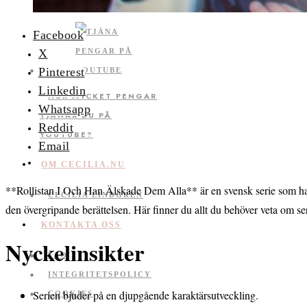
KICKBIKE
Facebook
X
Pinterest
Linkedin
HUR MYCKET PENGAR
Whatsapp
TJÄNAR DU PÅ
Reddit
YOUTUBE?
Email
OM CECILIA.NU
**Rollistan I Och Han Älskade Dem Alla** är en svensk serie som har 
CECILIA LINDGREN
den övergripande berättelsen. Här finner du allt du behöver veta om seri
KONTAKTA OSS
Nyckelinsikter
FAQ
INTEGRITETSPOLICY
Serien bjuder på en djupgående karaktärsutveckling.
COOKIES