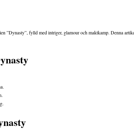
rien ”Dynasty”, fylld med intriger, glamour och maktkamp. Denna artikel
Dynasty
na.
n.
g.
ynasty