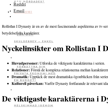
HAN MÖRDADES?
Reddit
Email
EKONOMI
Rollistan I Dynasty är en av de mest fascinerande aspekterna av tv-se
betydelsefulla karaktärer.
LÅN OCH
SKULDEBREV – ENKEL
Nyckelinsikter om Rollistan I 
OCH GRATIS MALL
Huvudpersoner:
Utforska de viktigaste karaktärerna i serien.
FÖRBÄTTRA DIN
Relationer:
Förstå de komplexa relationerna mellan karaktärer
PRIVATA EKONOMI MED
Dramatik:
Upptäck de mest dramatiska ögonblicken från serie
EN BUDGET!
Kulturell påverkan:
Varför Dynasty fortfarande är relevant ida
De viktigaste karaktärerna i D
FÅ PRIVATEKONOMIN
HELSKINNAD IGENOM