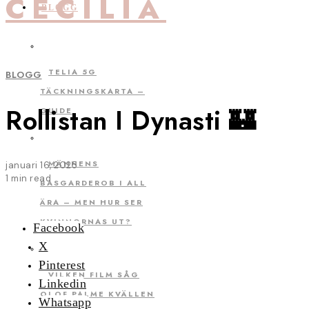
CECILIA
BLOGG
TELIA 5G
BLOGG
TÄCKNINGSKARTA –
Rollistan I Dynasti 🏰
GUIDE
MÄNNENS
januari 16, 2025
1 min read
BASGARDEROB I ALL
ÄRA – MEN HUR SER
KVINNORNAS UT?
Facebook
X
Pinterest
VILKEN FILM SÅG
Linkedin
OLOF PALME KVÄLLEN
Whatsapp