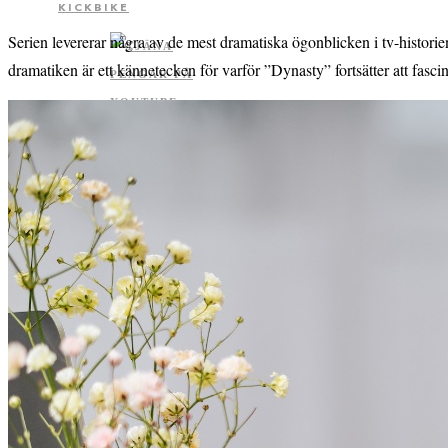
KICKBIKE
Serien levererar några av de mest dramatiska ögonblicken i tv-historien
dramatiken är ett kännetecken för varför ”Dynasty” fortsätter att fascin
HUR MYCKET PENGAR
TJÄNAR DU PÅ
YOUTUBE?
OM CECILIA.NU
CECILIA LINDGREN
KONTAKTA OSS
FAQ
INTEGRITETSPOLICY
COOKIES