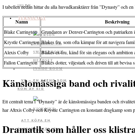
JULEN
I tabellen nedan hittar du alla huvudkaraktärer från ”Dynasty” och en 
TEKNOLOGI
Namn
Beskrivning
Blake Carrington
Grundaren av Denver-Carrington och patriarken i
Krystle Carrington
Blakes fru, som ofta kämpar för att navigera fami
Alexis Colby
Blakes ex-fru, känd för sin elegans och ambition a
Fallon Carrington
Blakes dotter, viljestark och driven till att bevisa 
Känslomässiga band och rivali
VR – EN TREND SOM
KOM AV SIG
Ett centralt tema i ”Dynasty” är de känslomässiga banden och rivalite
har Alexis Colby och Krystle Carrington en konstant dragkamp som p
ATT KÖPA EN
Dramatik som håller oss klist
ELSPARKCYKEL/EL