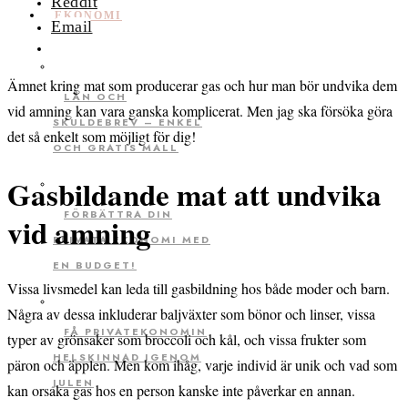
Reddit
EKONOMI
Email
Ämnet kring mat som producerar gas och hur man bör undvika dem
LÅN OCH
vid amning kan vara ganska komplicerat. Men jag ska försöka göra
SKULDEBREV – ENKEL
det så enkelt som möjligt för dig!
OCH GRATIS MALL
Gasbildande mat att undvika
FÖRBÄTTRA DIN
vid amning
PRIVATA EKONOMI MED
EN BUDGET!
Vissa livsmedel kan leda till gasbildning hos både moder och barn.
Några av dessa inkluderar baljväxter som bönor och linser, vissa
FÅ PRIVATEKONOMIN
typer av grönsaker som broccoli och kål, och vissa frukter som
HELSKINNAD IGENOM
päron och äpplen. Men kom ihåg, varje individ är unik och vad som
JULEN
kan orsaka gas hos en person kanske inte påverkar en annan.