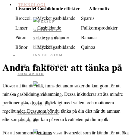
TEKNOLOGI
Livsmedel
Gasbildande effekter
Alternativ
Broccoli
Mycket gasbildande
Sparris
Linser
Gasbildande
Fullkornsprodukter
Päron
Lite gasbildande
Bananas
Bönor
Mycket gasbildande
Quinoa
Andra faktorer att tänka på
VR – EN TREND SOM
KOM AV SIG
Utöver att äta rätt mat, finns det andra saker du kan göra för att
minska gasbildning vid amning. Dessa inkluderar att äta mindre
portioner ofta, dricka tillräckligt med vatten, och motionera
ATT KÖPA EN
regelbundet. Dessutom bör du tänka på din diet när du ammar,
ELSPARKCYKEL/EL
eftersom det du äter kan påverka kvaliteten på din mjölk.
KICKBIKE
För att summera, det finns vissa livsmedel som är kända för att öka