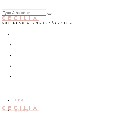
CECILIA
ARTIKLAR & UNDERHÅLLNING
HEM
CECILIA
BLOGG