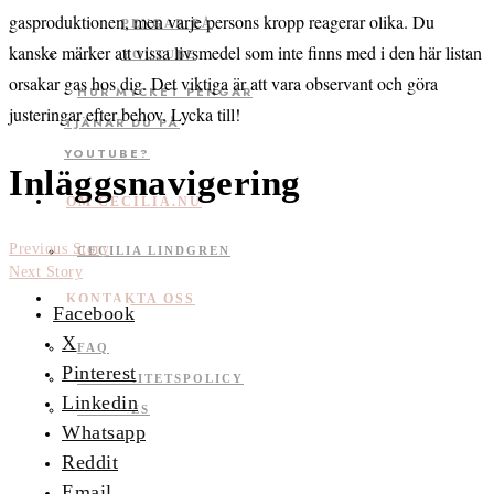
gasproduktionen, men varje persons kropp reagerar olika. Du
kanske märker att vissa livsmedel som inte finns med i den här listan
orsakar gas hos dig. Det viktiga är att vara observant och göra
HUR MYCKET PENGAR
justeringar efter behov. Lycka till!
TJÄNAR DU PÅ
YOUTUBE?
Inläggsnavigering
OM CECILIA.NU
Previous Story
CECILIA LINDGREN
Next Story
KONTAKTA OSS
Facebook
X
FAQ
Pinterest
INTEGRITETSPOLICY
Linkedin
COOKIES
Whatsapp
Reddit
Email