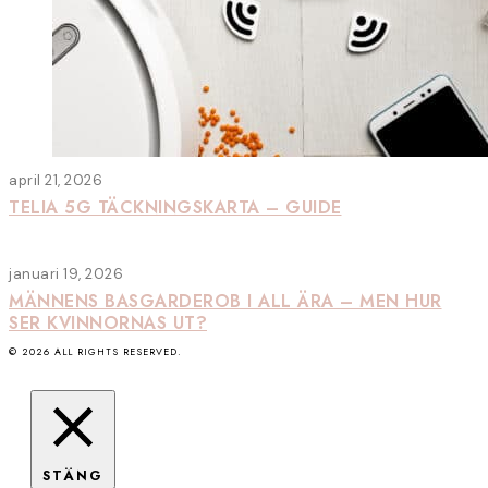
april 21, 2026
TELIA 5G TÄCKNINGSKARTA – GUIDE
januari 19, 2026
MÄNNENS BASGARDEROB I ALL ÄRA – MEN HUR
SER KVINNORNAS UT?
©
2026
ALL RIGHTS RESERVED.
STÄNG