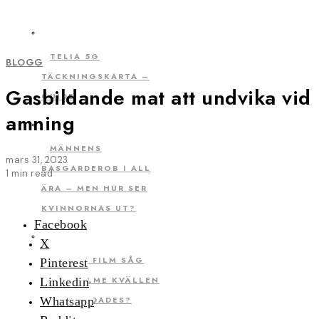
TELIA 5G
BLOGG
TÄCKNINGSKARTA –
Gasbildande mat att undvika vid
GUIDE
amning
MÄNNENS
mars 31, 2023
BASGARDEROB I ALL
1 min read
ÄRA – MEN HUR SER
KVINNORNAS UT?
Facebook
X
VILKEN FILM SÅG
Pinterest
OLOF PALME KVÄLLEN
Linkedin
HAN MÖRDADES?
Whatsapp