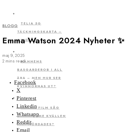
TELIA 5G
BLOGG
TÄCKNINGSKARTA –
Emma Watson 2024 Nyheter ✨
GUIDE
maj 9, 2025
2 mins read
MÄNNENS
BASGARDEROB I ALL
ÄRA – MEN HUR SER
Facebook
KVINNORNAS UT?
X
Pinterest
Linkedin
VILKEN FILM SÅG
Whatsapp
OLOF PALME KVÄLLEN
Reddit
HAN MÖRDADES?
Email