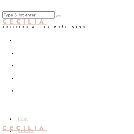
CECILIA
ARTIKLAR & UNDERHÅLLNING
HEM
CECILIA
BLOGG