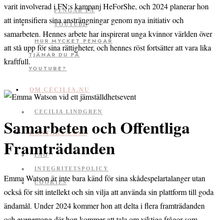
varit involverad i FN:s kampanj HeForShe, och 2024 planerar hon
att intensifiera sina ansträngningar genom nya initiativ och
samarbeten. Hennes arbete har inspirerat unga kvinnor världen över
HUR MYCKET PENGAR
att stå upp för sina rättigheter, och hennes röst fortsätter att vara lika
TJÄNAR DU PÅ
kraftfull.
YOUTUBE?
OM CECILIA.NU
CECILIA LINDGREN
Samarbeten och Offentliga
KONTAKTA OSS
Framträdanden
FAQ
INTEGRITETSPOLICY
Emma Watson är inte bara känd för sina skådespelartalanger utan
COOKIES
också för sitt intellekt och sin vilja att använda sin plattform till goda
ändamål. Under 2024 kommer hon att delta i flera framträdanden
och evenemang där hon kommer att tala om viktiga frågor som