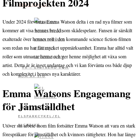
Filmprojekten 2024
TEKNOLOGI
Under 2024 förväntas Emma Watson delta i en rad nya filmer som
kommer att visa hennes bredd som skådespelare. Fansen är särskilt
exalterade över hennes roll i den kommande science fiction-filmen
som redan nu har fått mycket uppmärksamhet. Emma har alltid valt
roller som utmanar henne och ger henne möjlighet att växa som
artist. Detta år är inget undantag och vi kan förvänta oss både djup
VR – EN TREND SOM
och komplexitet i hennes nya karaktärer.
KOM AV SIG
Emma Watsons Engagemang
för Jämställdhet
ATT KÖPA EN
ELSPARKCYKEL/EL
Utöver sitt arbete inom film fortsätter Emma Watson att vara en stark
KICKBIKE
förespråkare för jämställdhet och kvinnors rättigheter. Hon har länge