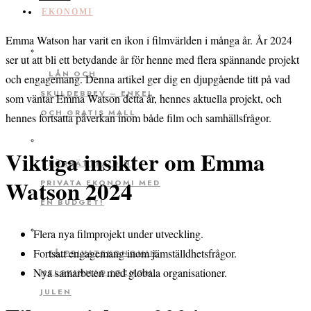
EKONOMI
Emma Watson har varit en ikon i filmvärlden i många år. År 2024
ser ut att bli ett betydande år för henne med flera spännande projekt
LÅN OCH
och engagemang. Denna artikel ger dig en djupgående titt på vad
SKULDEBREV – ENKEL
som väntar Emma Watson detta år, hennes aktuella projekt, och
OCH GRATIS MALL
hennes fortsatta påverkan inom både film och samhällsfrågor.
Viktiga insikter om Emma
FÖRBÄTTRA DIN
Watson 2024
PRIVATA EKONOMI MED
EN BUDGET!
Flera nya filmprojekt under utveckling.
Fortsatt engagemang inom jämställdhetsfrågor.
FÅ PRIVATEKONOMIN
Nya samarbeten med globala organisationer.
HELSKINNAD IGENOM
JULEN