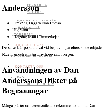
Andersson
HUR MYCKET PENGAR
”Omkring Tiggarn Från Luossa”
TJÄNAR DU PÅ
”Jag Väntar”
YOUTUBE?
”Helgdagskväll i Timmerkojan”
OM CECILIA.NU
Dessa verk är populära val vid begravningar eftersom de erbjuder
både lugn och en känsla av hopp mitt i sorgen.
CECILIA LINDGREN
Användningen av Dan
KONTAKTA OSS
Anderssons Dikter på
FAQ
INTEGRITETSPOLICY
Begravnngar
COOKIES
Många präster och ceremoniledare rekommenderar ofta Dan