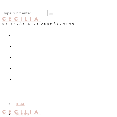
CECILIA
ARTIKLAR & UNDERHÅLLNING
HEM
CECILIA
BLOGG