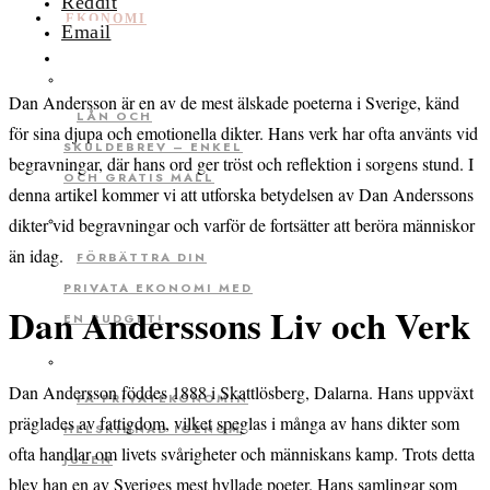
Reddit
EKONOMI
Email
Dan Andersson är en av de mest älskade poeterna i Sverige, känd
LÅN OCH
för sina djupa och emotionella dikter. Hans verk har ofta använts vid
SKULDEBREV – ENKEL
begravningar, där hans ord ger tröst och reflektion i sorgens stund. I
OCH GRATIS MALL
denna artikel kommer vi att utforska betydelsen av Dan Anderssons
dikter vid begravningar och varför de fortsätter att beröra människor
än idag.
FÖRBÄTTRA DIN
PRIVATA EKONOMI MED
Dan Anderssons Liv och Verk
EN BUDGET!
Dan Andersson föddes 1888 i Skattlösberg, Dalarna. Hans uppväxt
FÅ PRIVATEKONOMIN
präglades av fattigdom, vilket speglas i många av hans dikter som
HELSKINNAD IGENOM
ofta handlar om livets svårigheter och människans kamp. Trots detta
JULEN
blev han en av Sveriges mest hyllade poeter. Hans samlingar som