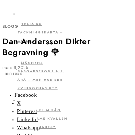
TELIA 5G
BLOGG
TÄCKNINGSKARTA –
Dan Andersson Dikter
GUIDE
Begravning 🌹
MÄNNENS
mars 6, 2025
BASGARDEROB I ALL
1 min read
ÄRA – MEN HUR SER
KVINNORNAS UT?
Facebook
X
VILKEN FILM SÅG
Pinterest
OLOF PALME KVÄLLEN
Linkedin
HAN MÖRDADES?
Whatsapp