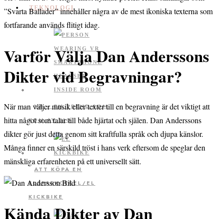
TEKNOLOGI
”Svarta Ballader” innehåller några av de mest ikoniska texterna som
fortfarande används flitigt idag.
Varför Välja Dan Anderssons
Dikter vid Begravningar?
När man väljer musik eller texter till en begravning är det viktigt att
VR – EN TREND SOM
hitta något som talar till både hjärtat och själen. Dan Anderssons
KOM AV SIG
dikter gör just detta genom sitt kraftfulla språk och djupa känslor.
Många finner en särskild tröst i hans verk eftersom de speglar den
mänskliga erfarenheten på ett universellt sätt.
ATT KÖPA EN
ELSPARKCYKEL/EL
KICKBIKE
Kända Dikter av Dan