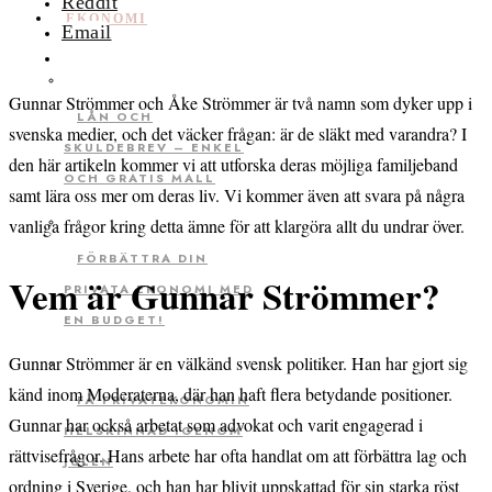
Reddit
EKONOMI
Email
Gunnar Strömmer och Åke Strömmer är två namn som dyker upp i
LÅN OCH
svenska medier, och det väcker frågan: är de släkt med varandra? I
SKULDEBREV – ENKEL
den här artikeln kommer vi att utforska deras möjliga familjeband
OCH GRATIS MALL
samt lära oss mer om deras liv. Vi kommer även att svara på några
vanliga frågor kring detta ämne för att klargöra allt du undrar över.
FÖRBÄTTRA DIN
Vem är Gunnar Strömmer?
PRIVATA EKONOMI MED
EN BUDGET!
Gunnar Strömmer är en välkänd svensk politiker. Han har gjort sig
känd inom Moderaterna, där han haft flera betydande positioner.
FÅ PRIVATEKONOMIN
Gunnar har också arbetat som advokat och varit engagerad i
HELSKINNAD IGENOM
rättvisefrågor. Hans arbete har ofta handlat om att förbättra lag och
JULEN
ordning i Sverige, och han har blivit uppskattad för sin starka röst