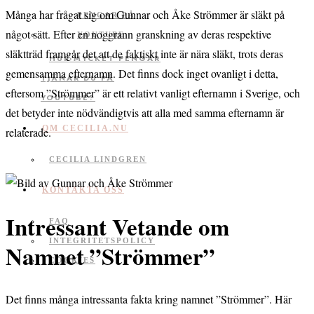
Många har frågat sig om Gunnar och Åke Strömmer är släkt på
något sätt. Efter en noggrann granskning av deras respektive
släktträd framgår det att de faktiskt inte är nära släkt, trots deras
HUR MYCKET PENGAR
gemensamma efternamn. Det finns dock inget ovanligt i detta,
TJÄNAR DU PÅ
eftersom ”Strömmer” är ett relativt vanligt efternamn i Sverige, och
YOUTUBE?
det betyder inte nödvändigtvis att alla med samma efternamn är
OM CECILIA.NU
relaterade.
CECILIA LINDGREN
KONTAKTA OSS
Intressant Vetande om
FAQ
INTEGRITETSPOLICY
Namnet ”Strömmer”
COOKIES
Det finns många intressanta fakta kring namnet ”Strömmer”. Här