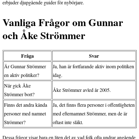
erbjuder djupgående guider för nybörjare.
Vanliga Frågor om Gunnar
och Åke Strömmer
Fråga
Svar
Är Gunnar Strömmer
Ja, han är fortfarande aktiv inom politiken
en aktiv politiker?
idag.
När gick Åke
Åke Strömmer avled år 2005.
Strömmer bort?
Finns det andra kända
Ja, det finns flera personer i offentligheten
personer med namnet
med efternamnet Strömmer, men de är
Strömmer?
oftast inte släkt.
Dessa frågor visar bara en liten del av vad folk ofta undrar angående