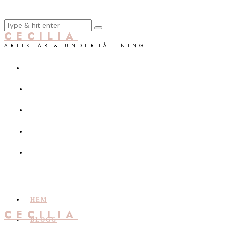
CECILIA
ARTIKLAR & UNDERHÅLLNING
HEM
CECILIA
BLOGG