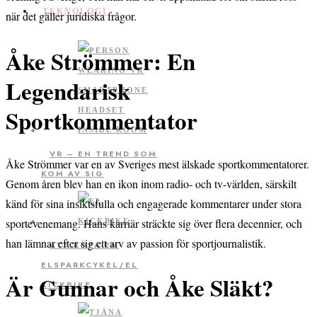
TEKNOLOGI
när det gäller juridiska frågor.
Åke Strömmer: En
Legendarisk
Sportkommentator
VR – EN TREND SOM
Åke Strömmer var en av Sveriges mest älskade sportkommentatorer.
KOM AV SIG
Genom åren blev han en ikon inom radio- och tv-världen, särskilt
känd för sina insiktsfulla och engagerade kommentarer under stora
sportevenemang. Hans karriär sträckte sig över flera decennier, och
han lämnar efter sig ett arv av passion för sportjournalistik.
ATT KÖPA EN
ELSPARKCYKEL/EL
Är Gunnar och Åke Släkt?
KICKBIKE